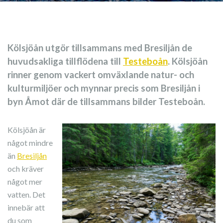
Kölsjöån utgör tillsammans med Bresiljån de
huvudsakliga tillflödena till
Testeboån
. Kölsjöån
rinner genom vackert omväxlande natur- och
kulturmiljöer och mynnar precis som Bresiljån i
byn Åmot där de tillsammans bilder Testeboån.
Kölsjöån är
något mindre
än
Bresiljån
och kräver
något mer
vatten. Det
innebär att
du som