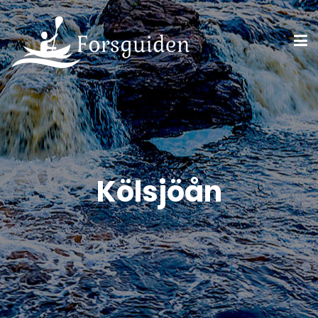
Kölsjöån