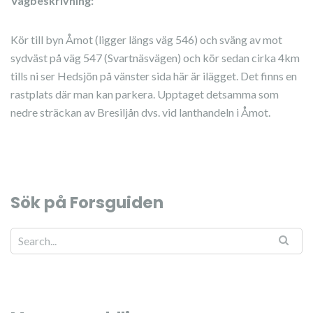
Vägbeskrivning:
Kör till byn Åmot (ligger längs väg 546) och sväng av mot
sydväst på väg 547 (Svartnäsvägen) och kör sedan cirka 4km
tills ni ser Hedsjön på vänster sida här är ilägget. Det finns en
rastplats där man kan parkera. Upptaget detsamma som
nedre sträckan av Bresiljån dvs. vid lanthandeln i Åmot.
Sök på Forsguiden