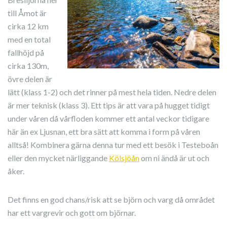
till Åmot är
cirka 12 km
med en total
fallhöjd på
cirka 130m,
övre delen är
lätt (klass 1-2) och det rinner på mest hela tiden. Nedre delen
är mer teknisk (klass 3). Ett tips är att vara på hugget tidigt
under våren då vårfloden kommer ett antal veckor tidigare
här än ex Ljusnan, ett bra sätt att komma i form på våren
alltså! Kombinera gärna denna tur med ett besök i
Testeboån
eller den mycket närliggande
Kölsjöån
om ni ändå är ut och
åker.
Det finns en god chans/risk att se björn och varg då området
har ett vargrevir och gott om björnar.