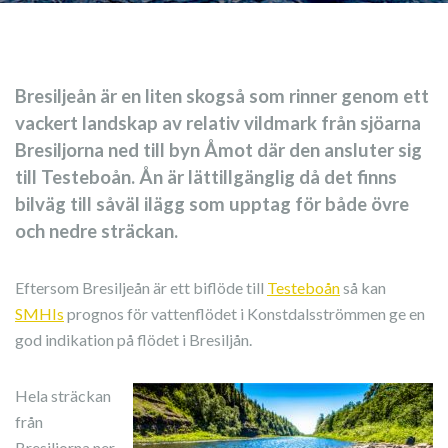
Bresiljeån är en liten skogså som rinner genom ett
vackert landskap av relativ vildmark från sjöarna
Bresiljorna ned till byn Åmot där den ansluter sig
till Testeboån. Ån är lättillgänglig då det finns
bilväg till såväl ilägg som upptag för både övre
och nedre sträckan.
Eftersom Bresiljeån är ett biflöde till
Testeboån
så kan
SMHIs
prognos för vattenflödet i Konstdalsströmmen
ge en
god indikation på flödet i Bresiljån.
Hela sträckan
från
Bresiljorna ner