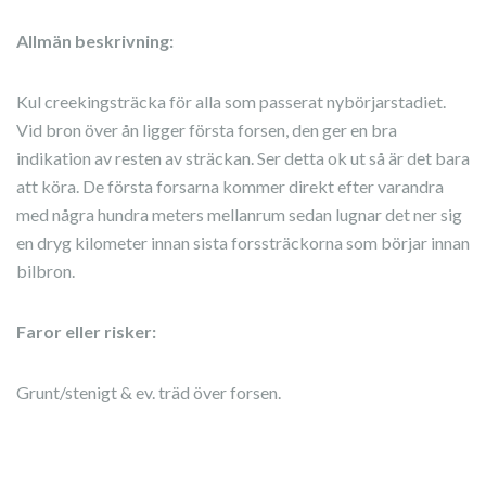
Allmän beskrivning:
Kul creekingsträcka för alla som passerat nybörjarstadiet.
Vid bron över ån ligger första forsen, den ger en bra
indikation av resten av sträckan. Ser detta ok ut så är det bara
att köra. De första forsarna kommer direkt efter varandra
med några hundra meters mellanrum sedan lugnar det ner sig
en dryg kilometer innan sista forssträckorna som börjar innan
bilbron.
Faror eller risker:
Grunt/stenigt & ev. träd över forsen.