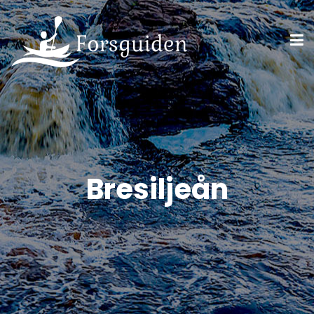
Bresiljeån