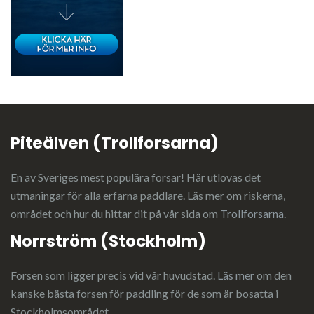
Piteälven (Trollforsarna)
En av Sveriges mest populära forsar! Här utlovas det
utmaningar för alla erfarna paddlare. Läs mer om riskerna,
området och hur du hittar dit på vår sida om
Trollforsarna
.
Norrström (Stockholm)
Forsen som ligger precis vid vår huvudstad.
Läs mer
om den
kanske bästa forsen för paddling för de som är bosatta i
Stockholmsområdet.